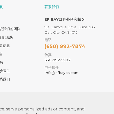
航
联系我们
SF BAY口腔外科和植牙
901 Campus Drive, Suite 303
识我们的团队
Daly City, CA 94015
们的服务
电话
者信息
(650) 992-7874
言
传真
650-992-5902
融
电子邮件
诊医生
info@sfbayos.com
系我们
e, serve personalized ads or content, and
t ©
2026
. All Rights Reserved •
Privacy Policy
• Designed By
Pat