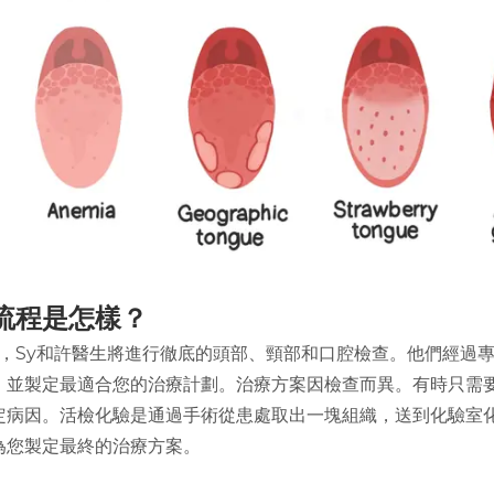
流程是怎樣？
ll ，Sy和許醫生將進行徹底的頭部、頸部和口腔檢查。他們經過
，並製定最適合您的治療計劃。治療方案因檢查而異。有時只需
定病因。活檢化驗是通過手術從患處取出一塊組織，送到化驗室
為您製定最終的治療方案。