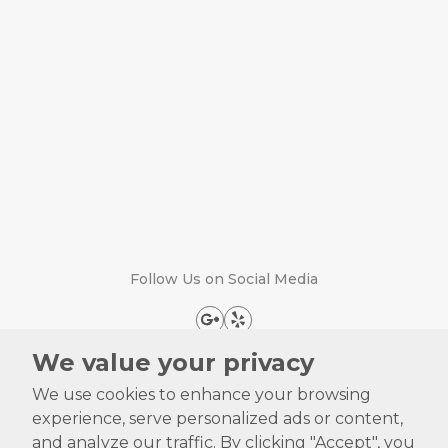
Follow Us on Social Media
We value your privacy
We use cookies to enhance your browsing
Copyright ©
2026
. All Rights Reserved •
Privacy Policy
•
experience, serve personalized ads or content,
Designed By
Patienthoney
and analyze our traffic. By clicking "Accept", you